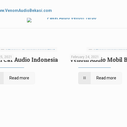
ww.VenomAudioBekasi.com
25, 2021
February 24, 2021
 Car Audio Indonesia
Venom Audio Mobil B
Read more
Read more