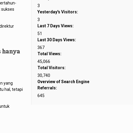
bertahun-
3
 sukses
Yesterday's Visitors:
3
Last 7 Days Views:
direktur
51
Last 30 Days Views:
367
s hanya
Total Views:
45,066
Total Visitors:
30,740
Overview of Search Engine
en yang
Referrals:
u hal, tetapi
645
untuk