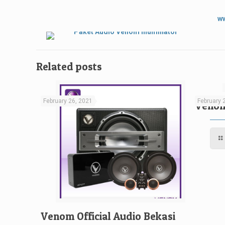
w
Related posts
February 26, 2021
February 
Venom
Venom Official Audio Bekasi