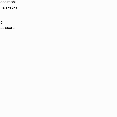
pada mobil
man ketika
ng
tas suara
u