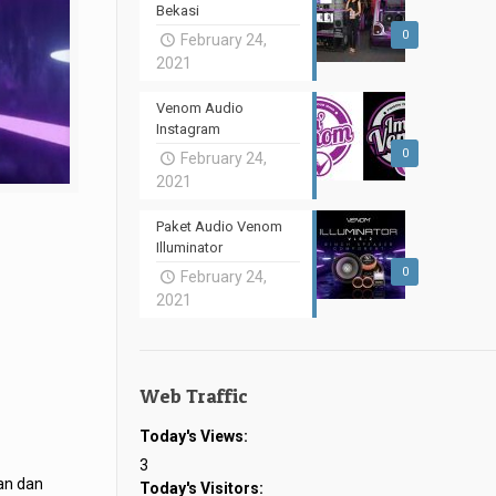
Bekasi
0
February 24,
2021
Venom Audio
Instagram
0
February 24,
2021
Paket Audio Venom
Illuminator
0
February 24,
2021
Web Traffic
Today's Views:
3
an dan
Today's Visitors: