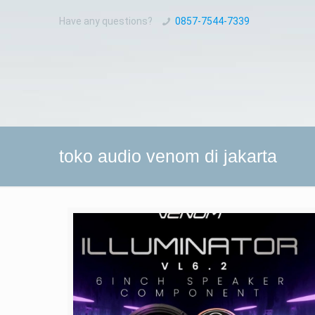
Have any questions?
0857-7544-7339
toko audio venom di jakarta