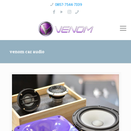
0857-7544-7339
venom car audio