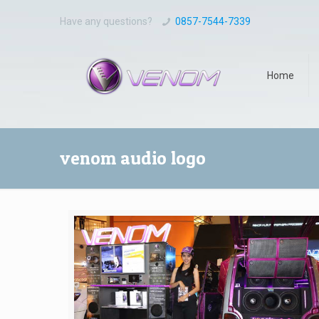
Have any questions?
0857-7544-7339
Home
venom audio logo