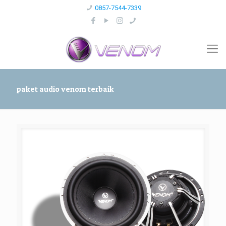
0857-7544-7339
paket audio venom terbaik