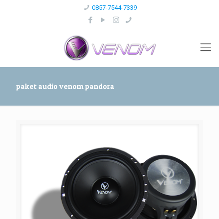
0857-7544-7339
paket audio venom pandora