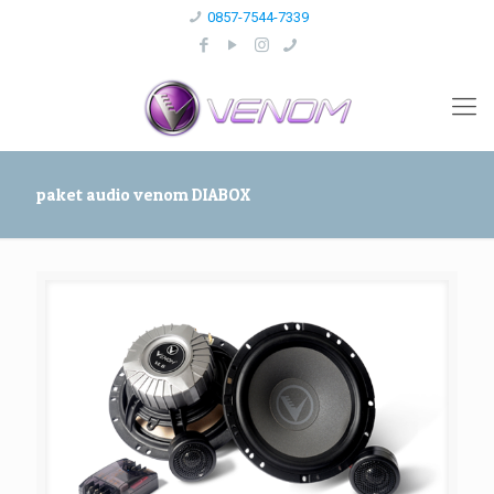
0857-7544-7339
paket audio venom DIABOX