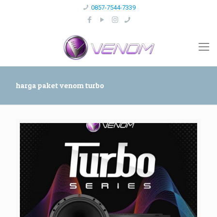
0857-7544-7339
harga paket venom turbo