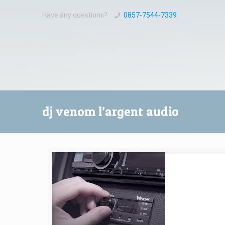
Have any questions?
0857-7544-7339
dj venom l’argent audio