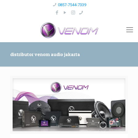
0857-7544-7339
distributor venom audio jakarta