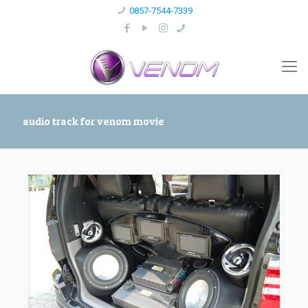
0857-7544-7339
audio track for venom movie